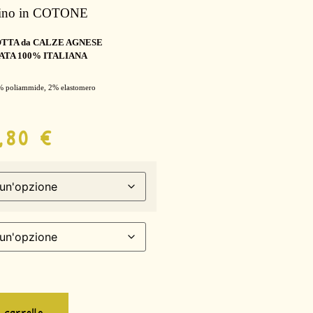
mino in COTONE
TTA da CALZE AGNESE
ATA 100% ITALIANA
% poliammide, 2% elastomero
4,80
€
l carrello