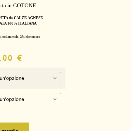
orta in COTONE
TTA da CALZE AGNESE
ATA 100% ITALIANA
% poliammide, 2% elastomero
9,00
€
l carrello