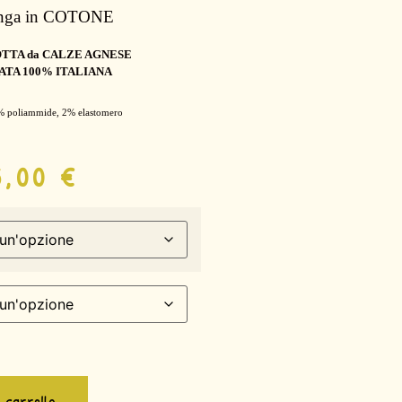
nga
in COTONE
TTA da CALZE AGNESE
ATA 100% ITALIANA
% poliammide, 2% elastomero
5,00
€
l carrello