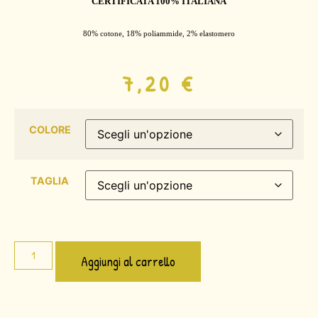
CERTIFICATA 100% ITALIANA
80% cotone, 18% poliammide, 2% elastomero
7,20
€
COLORE
TAGLIA
Aggiungi al carrello